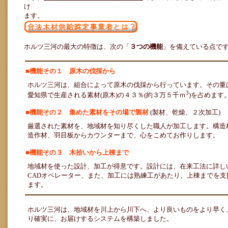
け
ます。
ホルツ三河の最大の特徴は、次の「
３つの機能
」を備えている点で
■機能その１ 原木の伐採から
ホルツ三河は、組合によって原木の伐採から行っています。その量
3
愛知県で生産される素材(原木)の４３％(約３万５千ｍ
)を占めます
■機能その２ 集めた素材をその場で製材
(製材、乾燥、２次加工)
厳選された素材を、地域材を知り尽くした職人が加工します。構造
造作材、羽目板からカウンターまで、心をこめてお作りします。
■機能その３ 木拾いから上棟まで
地域材を使った設計、加工が得意です。設計には、在来工法に詳し
CADオペレーター、また、加工には熟練工があたり、上棟までを支
ます。
ホルツ三河は、地域材を川上から川下へ、より良いものをより早く
り確実に、お届けするシステムを構築しました。