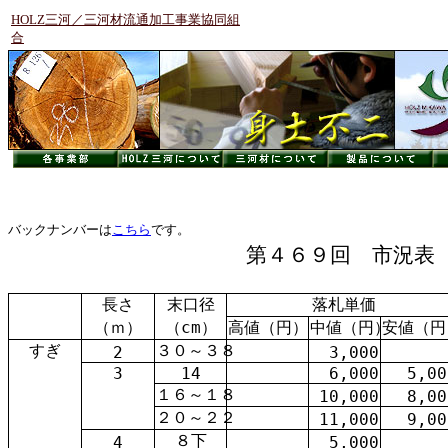
HOLZ三河／三河材流通加工事業協同組
合
バックナンバーは
こちら
です。
第４６９回 市況表
長さ
末口径
落札単価
（ｍ）
（cm）
高値（円）
中値（円）
安値（円
すぎ
３０～３８
2
3,000
3
14
6,000
5,00
１６～１８
10,000
8,00
２０～２２
11,000
9,00
８下
4
5,000